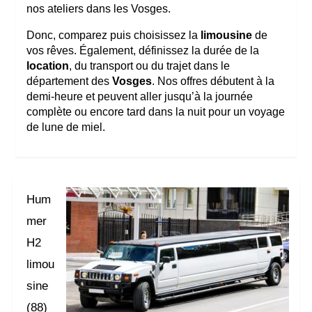
nos ateliers dans les Vosges.
Donc, comparez puis choisissez la
limousine
de
vos rêves. Également, définissez la durée de la
location
, du transport ou du trajet dans le
département des
Vosges
. Nos offres débutent à la
demi-heure et peuvent aller jusqu’à la journée
complète ou encore tard dans la nuit pour un voyage
de lune de miel.
Hum
mer
H2
limou
sine
(88)