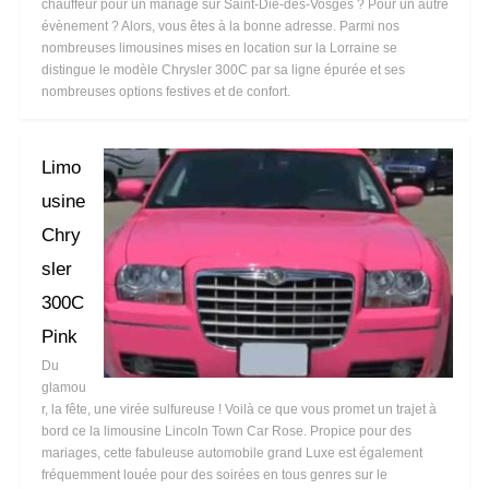
chauffeur pour un mariage sur Saint-Dié-des-Vosges ? Pour un autre
évènement ? Alors, vous êtes à la bonne adresse. Parmi nos
nombreuses limousines mises en location sur la Lorraine se
distingue le modèle Chrysler 300C par sa ligne épurée et ses
nombreuses options festives et de confort.
Limo
usine
Chry
sler
300C
Pink
Du
glamou
r, la fête, une virée sulfureuse ! Voilà ce que vous promet un trajet à
bord ce la limousine Lincoln Town Car Rose. Propice pour des
mariages, cette fabuleuse automobile grand Luxe est également
fréquemment louée pour des soirées en tous genres sur le