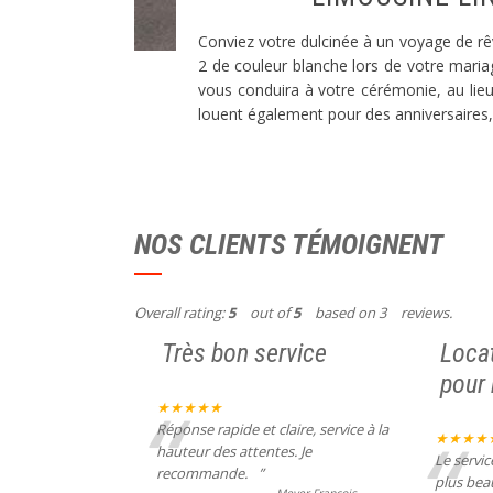
Conviez votre dulcinée à un voyage de r
2 de couleur blanche lors de votre maria
vous conduira à votre cérémonie, au lieu
louent également pour des anniversaires, 
NOS CLIENTS TÉMOIGNENT
Overall rating:
5
out of
5
based on
3
reviews.
Très bon service
Loca
pour
“
★★★★★
“
Réponse rapide et claire, service à la
★★★★
hauteur des attentes. Je
Le servic
recommande.
”
plus beau
-
Meyer François