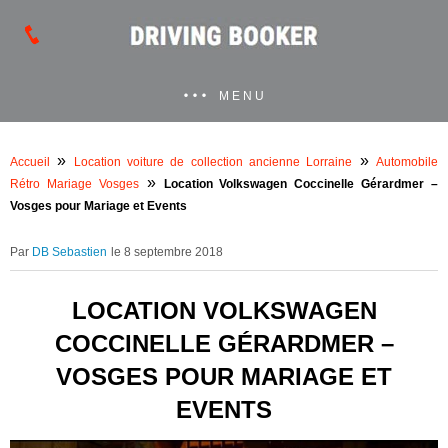
MENU
»
»
Accueil
Location voiture de collection ancienne Lorraine
Automobile
»
Rétro Mariage Vosges
Location Volkswagen Coccinelle Gérardmer –
Vosges pour Mariage et Events
DB Sebastien
le 8 septembre 2018
LOCATION VOLKSWAGEN
COCCINELLE GÉRARDMER –
VOSGES POUR MARIAGE ET
EVENTS