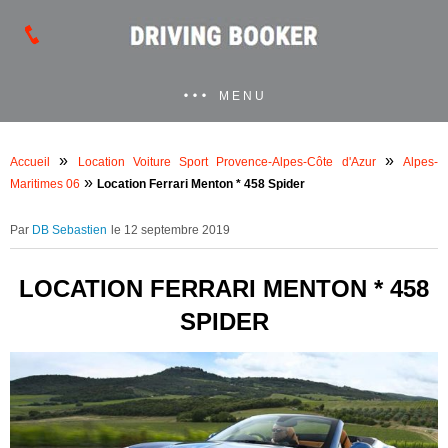
MENU
»
»
Accueil
Location Voiture Sport Provence-Alpes-Côte d'Azur
Alpes-
»
Maritimes 06
Location Ferrari Menton * 458 Spider
DB Sebastien
le 12 septembre 2019
LOCATION FERRARI MENTON * 458
SPIDER