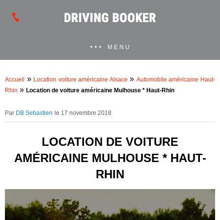
MENU
»
»
Accueil
Location voiture américaine Alsace
Automobile américaine Haut-
»
Rhin
Location de voiture américaine Mulhouse * Haut-Rhin
DB Sebastien
le 17 novembre 2018
LOCATION DE VOITURE
AMÉRICAINE MULHOUSE * HAUT-
RHIN