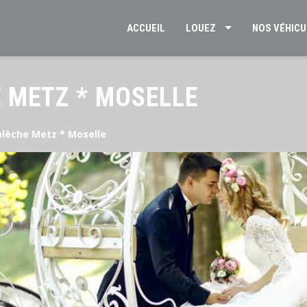
ACCUEIL
LOUEZ
NOS VÉHICU
 METZ * MOSELLE
alèche Metz * Moselle