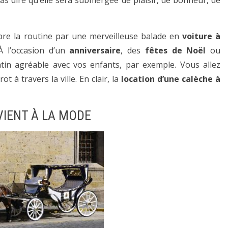
as dire qu’elle sera submergée de plaisir, de bonheur, de
mpre la routine par une merveilleuse balade en
voiture à
 l’occasion d’un
anniversaire
, des
fêtes de Noël
ou
n agréable avec vos enfants, par exemple. Vous allez
ot à travers la ville. En clair, la
location d’une calèche à
VIENT À LA MODE