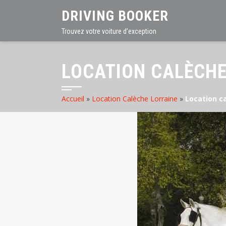
DRIVING BOOKER
Trouvez votre voiture d’exception
LOCATION CALÈCHE
Accueil
»
Location Calèche Lorraine
»
Location ca