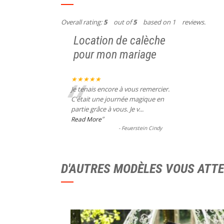
Overall rating:
5
out of
5
based on
1
reviews.
Location de calèche
pour mon mariage
“
★★★★★
Je tenais encore à vous remercier.
C'était une journée magique en
partie grâce à vous. Je v
...
”
Read More
-
Feuerstein Cindy
D'AUTRES MODÈLES VOUS ATT