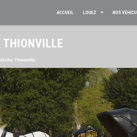
ACCUEIL
LOUEZ
NOS VÉHICU
 THIONVILLE
lèche Thionville