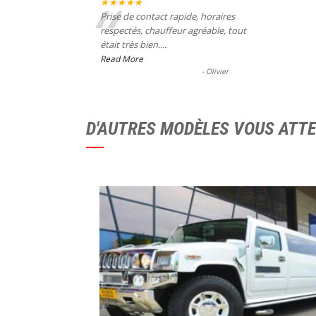
“
★★★★★
Prise de contact rapide, horaires
respectés, chauffeur agréable, tout
était très bien....
Read More
-
Olivier
D'AUTRES MODÈLES VOUS ATT