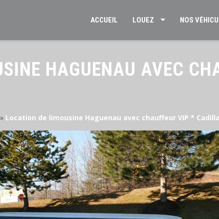
ACCUEIL
LOUEZ
NOS VÉHICU
USINE HAGUENAU AVEC CHA
»
Location de limousine Haguenau avec chauffeur VIP * Cadill