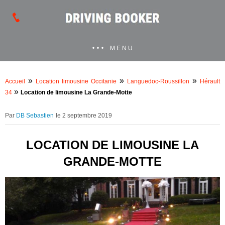
MENU
»
»
»
Accueil
Location limousine Occitanie
Languedoc-Roussillon
Hérault
»
34
Location de limousine La Grande-Motte
DB Sebastien
le 2 septembre 2019
LOCATION DE LIMOUSINE LA
GRANDE-MOTTE